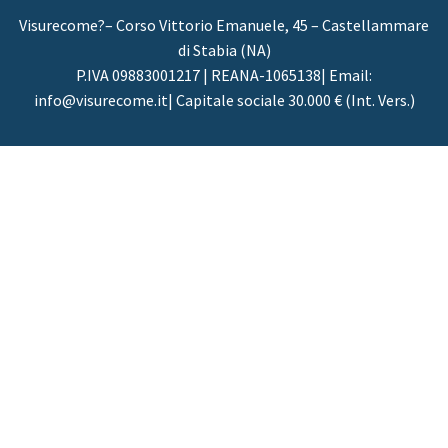
Visurecome?– Corso Vittorio Emanuele, 45 – Castellammare
di Stabia (NA)
P.IVA 09883001217 | REANA-1065138| Email:
info@visurecome.it| Capitale sociale 30.000 € (Int. Vers.)