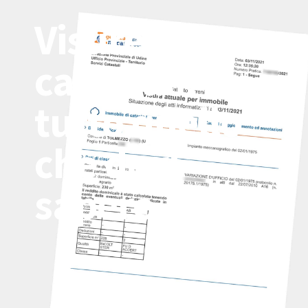
Visure
catastali:
tutto quello
che devi
sapere