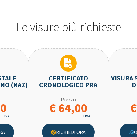
Le visure più richieste
STALE
CERTIFICATO
VISURA 
NO (NAZ)
CRONOLOGICO PRA
D
Prezzo
90
€ 64,00
€
+IVA
+IVA
RA
RICHIEDI ORA
O