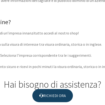
r avere informazioni dettagliate e di pubblico dominio di un’azien
line?
e di un’impresa innanzitutto accedi al nostro shop!
lla visura di interesse tra visura ordinaria, storica o in inglese.
e. Seleziona l’impresa corrispondente tra le i suggerimenti.
to sicuro e ricevi in pochi minuti la visura ordinaria, storica o in 
Hai bisogno di assistenza?
RICHIEDI ORA