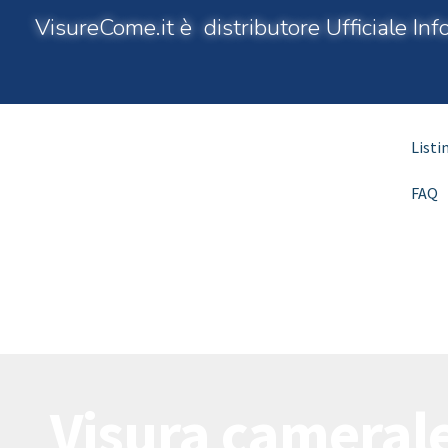
VisureCome.it è distributore Ufficiale I
Listi
FAQ
Visura camerale