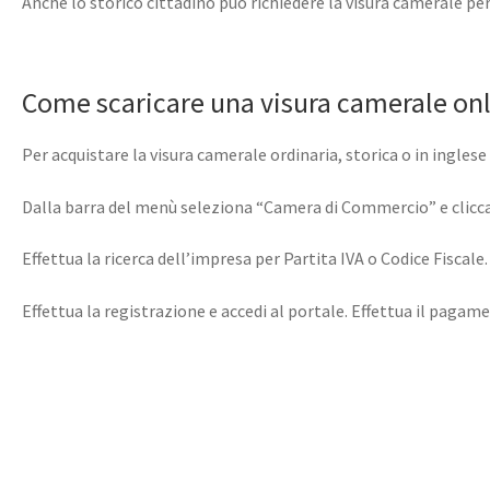
Anche lo storico cittadino può richiedere la visura camerale pe
Come scaricare una visura camerale on
Per acquistare la visura camerale ordinaria, storica o in ingles
Dalla barra del menù seleziona “Camera di Commercio” e clicca su
Effettua la ricerca dell’impresa per Partita IVA o Codice Fiscal
Effettua la registrazione e accedi al portale. Effettua il pagamen