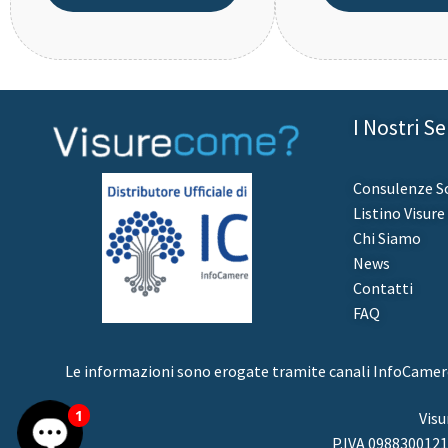
I Nostri Se
Consulenze So
Listino Visur
Chi Siamo
News
Contatti
FAQ
Le informazioni sono erogate tramite canali InfoCamere g
1
Visu
P.IVA 09883001217