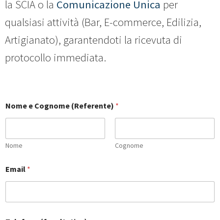
la SCIA o la
Comunicazione Unica
per
qualsiasi attività (Bar, E-commerce, Edilizia,
Artigianato), garantendoti la ricevuta di
protocollo immediata.
Nome e Cognome (Referente)
*
Nome
Cognome
*
Email
*
*
N
o
m
e