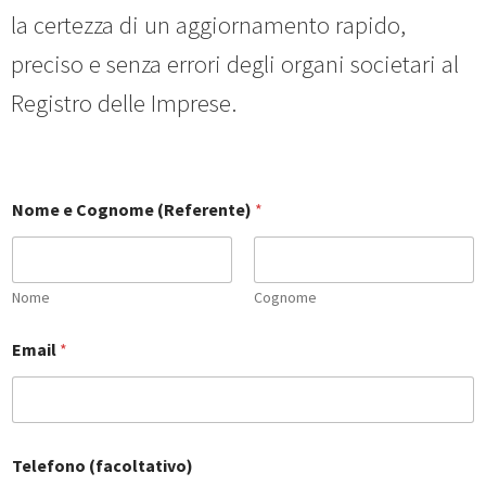
la certezza di un aggiornamento rapido,
preciso e senza errori degli organi societari al
Registro delle Imprese.
(
Nome e Cognome (Referente)
*
f
a
c
o
l
Nome
Cognome
t
a
Email
*
t
i
v
o
)
(
Telefono (facoltativo)
o