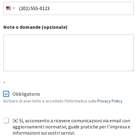
p
z
i
o
Note o domande (opzionale)
n
a
l
e
)
*
*
Obbligatorio
Dichiaro di aver letto e accettato l'Informativa sulla
Privacy Policy
✉️ Sì, acconsento a ricevere comunicazioni via email con
aggiornamenti normativi, guide pratiche per l'impresa e
informazioni sui vostri servizi.