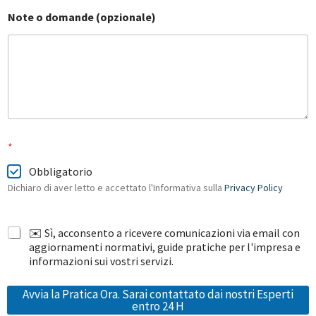
C
Note o domande (opzionale)
o
g
n
o
m
e
E
m
a
i
*
l
*
Obbligatorio
Dichiaro di aver letto e accettato l'Informativa sulla
Privacy Policy
✉️ Sì, acconsento a ricevere comunicazioni via email con
aggiornamenti normativi, guide pratiche per l'impresa e
informazioni sui vostri servizi.
Avvia la Pratica Ora. Sarai contattato dai nostri Esperti
entro 24 H