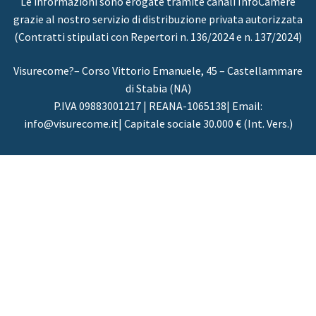
Le informazioni sono erogate tramite canali InfoCamere
grazie al nostro servizio di distribuzione privata autorizzata
(Contratti stipulati con Repertori n. 136/2024 e n. 137/2024)
Visurecome?– Corso Vittorio Emanuele, 45 – Castellammare
di Stabia (NA)
P.IVA 09883001217 | REANA-1065138| Email:
info@visurecome.it| Capitale sociale 30.000 € (Int. Vers.)