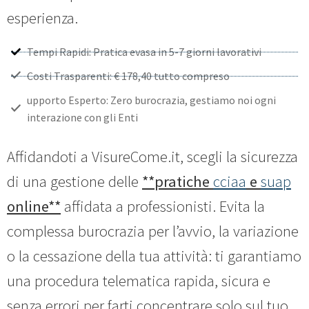
esperienza.
Tempi Rapidi: Pratica evasa in 5-7 giorni lavorativi
Costi Trasparenti: € 178,40 tutto compreso
upporto Esperto: Zero burocrazia, gestiamo noi ogni
interazione con gli Enti
Affidandoti a VisureCome.it, scegli la sicurezza
di una gestione delle
**pratiche
cciaa
e
suap
online**
affidata a professionisti. Evita la
complessa burocrazia per l’avvio, la variazione
o la cessazione della tua attività: ti garantiamo
una procedura telematica rapida, sicura e
senza errori per farti concentrare solo sul tuo