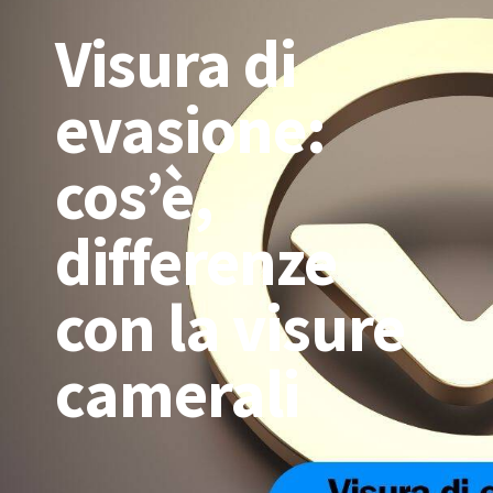
Visura di
evasione:
cos’è,
differenze
con la visure
camerali