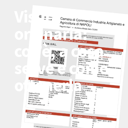
Visura
ordinaria:
cos’è, a cosa
serve e come
ottenerla