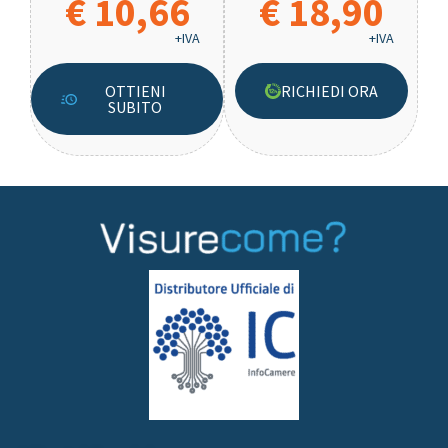
€ 10,66
€ 18,90
+IVA
+IVA
OTTIENI
RICHIEDI ORA
SUBITO