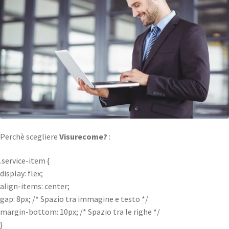
Perchè scegliere
Visurecome?
:
.service-item {
display: flex;
align-items: center;
gap: 8px; /* Spazio tra immagine e testo */
margin-bottom: 10px; /* Spazio tra le righe */
}